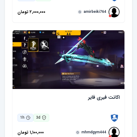
۲٬۰۰۰٬۰۰۰
تومان
amirbeiki764
اکانت فیری فایر
1
h
3
d
۱٬۱۰۰٬۰۰۰
تومان
mhmdgym444