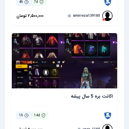
4
h
7
d
۲٬۵۰۰٬۰۰۰
تومان
amirreza139185
اکانت بره 5 سال پیشه
1
h
14
d