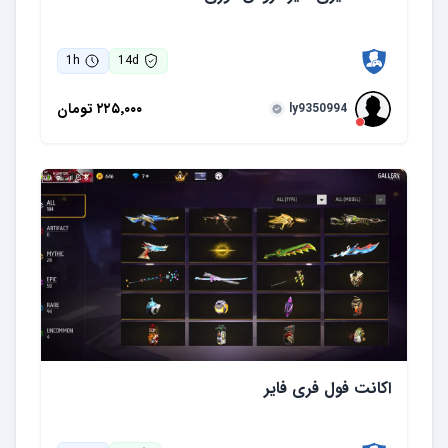
1
h
14
d
۲۲۵٬۰۰۰
تومان
ly9350994
اکانت فول فری فایر