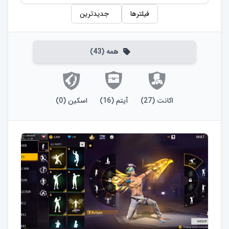
فیلترها
جدیدترین
همه
(
43
)
اکانت
(
27
)
آیتم
(
16
)
اسکین
(
0
)