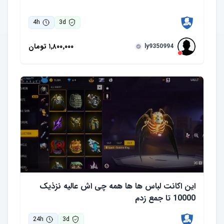
4
h
3
d
۱٬۸۰۰٬۰۰۰
تومان
ly9350994
این اکانت لباس ها ها همه چی اش عالیه نزذیک
10000 تا جمع زدم
24
h
3
d