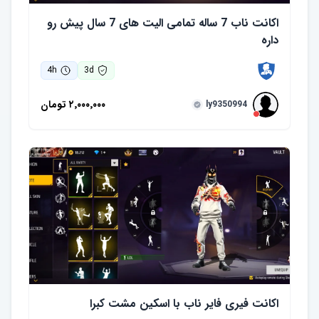
اکانت ناب 7 ساله تمامی الیت های 7 سال پیش رو
داره
4
h
3
d
۲٬۰۰۰٬۰۰۰
تومان
ly9350994
اکانت فیری فایر ناب با اسکین مشت کبرا