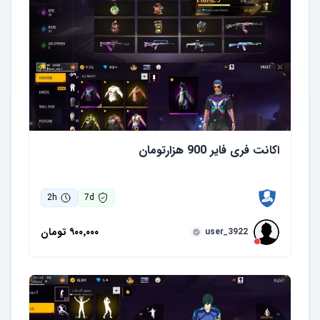
اکانت فری فایر 900 هزارتومان
2
h
7
d
۹۰۰٬۰۰۰
تومان
user_3922