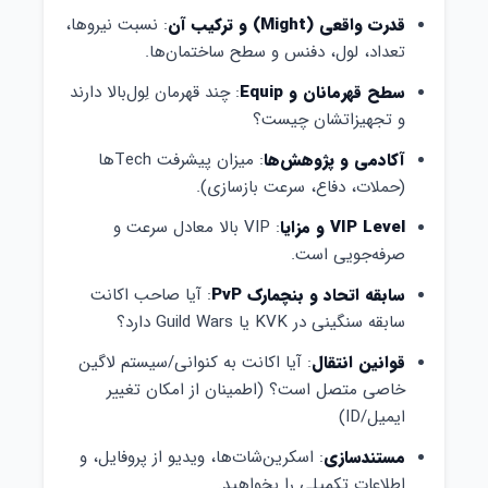
قدرت واقعی (Might) و ترکیب آن
: نسبت نیروها،
تعداد، لول‌، دفنس و سطح ساختمان‌ها.
سطح قهرمانان و Equip
: چند قهرمان لِول‌بالا دارند
و تجهیزاتشان چیست؟
آکادمی و پژوهش‌ها
: میزان پیشرفت Techها
(حملات، دفاع، سرعت بازسازی).
VIP Level و مزایا
: VIP بالا معادل سرعت و
صرفه‌جویی است.
سابقه اتحاد و بنچمارک PvP
: آیا صاحب اکانت
سابقه سنگینی در KVK یا Guild Wars دارد؟
قوانین انتقال
: آیا اکانت به کنوانی/سیستم لاگین
خاصی متصل است؟ (اطمینان از امکان تغییر
ایمیل/ID)
مستندسازی
: اسکرین‌شات‌ها، ویدیو از پروفایل، و
اطلاعات تکمیلی را بخواهید.