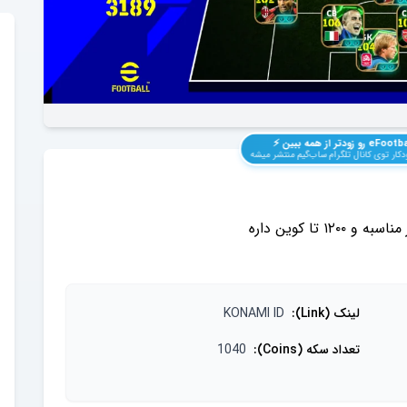
eFootba
رو زودتر از همه ببین ⚡️
کار توی کانال تلگرام ساب‌گیم منتشر میشه
لینک (Link)
:
KONAMI ID
تعداد سکه (Coins)
:
1040