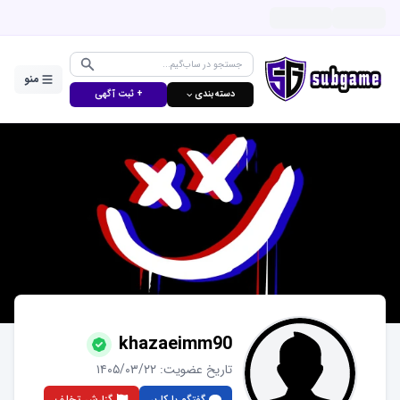
منو
دسته‌بندی ⌵
+ ثبت آگهی
khazaeimm90
تاریخ عضویت:
۱۴۰۵/۰۳/۲۲
گفتگو با کاربر
گزارش تخلف