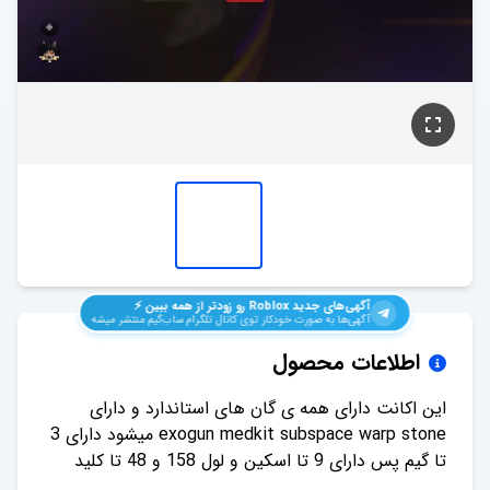
آگهی‌های جدید
Roblox
رو زودتر از همه ببین ⚡️
آگهی‌ها به صورت خودکار توی کانال تلگرام ساب‌گیم منتشر میشه
اطلاعات محصول
این اکانت دارای همه ی گان های استاندارد و دارای
exogun medkit subspace warp stone میشود دارای 3
تا گیم پس دارای 9 تا اسکین و لول 158 و 48 تا کلید