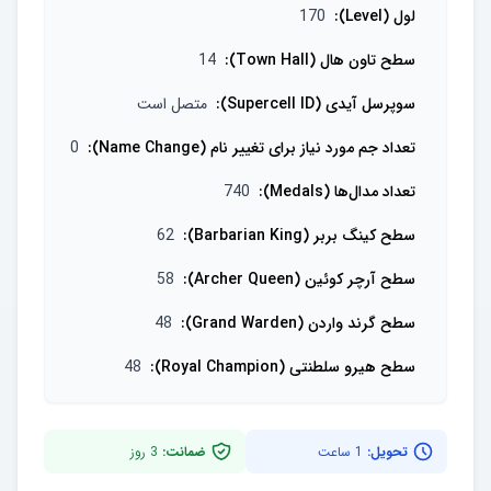
لول (Level)
:
170
سطح تاون هال (Town Hall)
:
14
سوپرسل آیدی (Supercell ID)
:
متصل است
تعداد جم مورد نیاز برای تغییر نام (Name Change)
:
0
تعداد مدال‌ها (Medals)
:
740
سطح کینگ بربر (Barbarian King)
:
62
سطح آرچر کوئین (Archer Queen)
:
58
سطح گرند واردن (Grand Warden)
:
48
سطح هیرو سلطنتی (Royal Champion)
:
48
تحویل:
1 ساعت
ضمانت:
3
روز