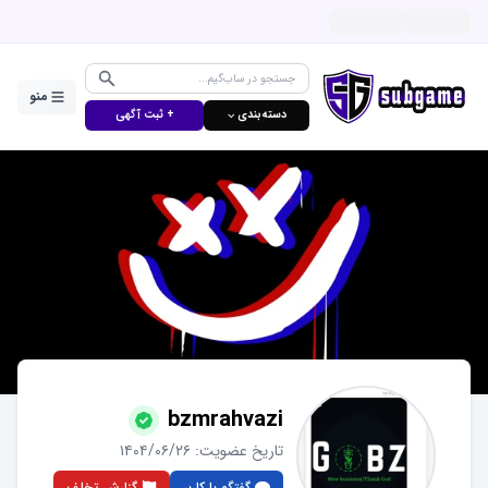
منو
دسته‌بندی ⌵
+ ثبت آگهی
bzmrahvazi
تاریخ عضویت:
۱۴۰۴/۰۶/۲۶
گفتگو با کاربر
گزارش تخلف