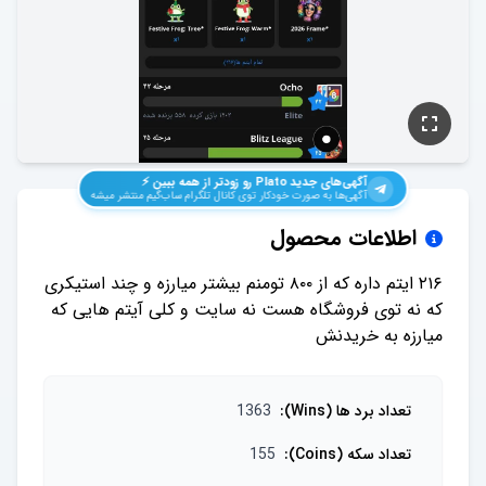
آگهی‌های جدید
Plato
رو زودتر از همه ببین ⚡️
آگهی‌ها به صورت خودکار توی کانال تلگرام ساب‌گیم منتشر میشه
اطلاعات محصول
۲۱۶ ایتم داره که از ۸۰۰ تومنم بیشتر میارزه و چند استیکری
که نه توی فروشگاه هست نه سایت و کلی آیتم هایی که
میارزه به خریدنش
تعداد برد ها (Wins)
:
1363
تعداد سکه (Coins)
:
155