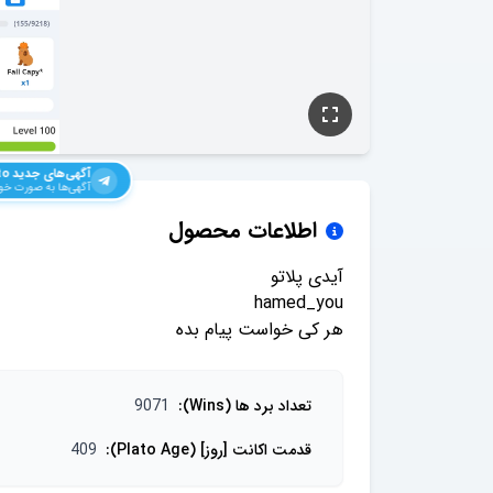
آگهی‌های جدید
to
آگهی‌ها به صورت خود
اطلاعات محصول
هر کی خواست پیام بده
تعداد برد ها (Wins)
:
9071
قدمت اکانت [روز] (Plato Age)
:
409