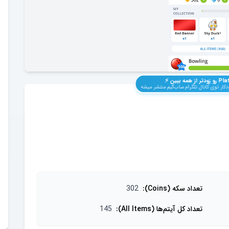
Pla
رو زودتر از همه ببین ⚡️
کار توی کانال تلگرام ساب‌گیم منتشر میشه
تعداد سکه (Coins)
:
302
تعداد کل آیتم‌ها (All Items)
:
145