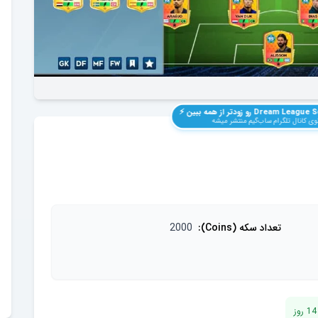
Dream League S
رو زودتر از همه ببین ⚡️
وی کانال تلگرام ساب‌گیم منتشر میشه
تعداد سکه (Coins)
:
2000
14
روز