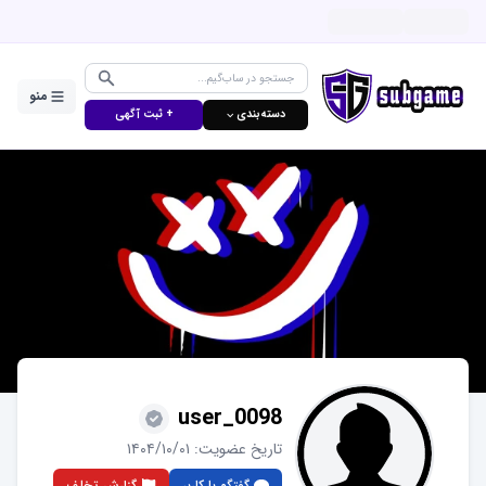
منو
دسته‌بندی ⌵
+ ثبت آگهی
user_0098
تاریخ عضویت:
۱۴۰۴/۱۰/۰۱
گفتگو با کاربر
گزارش تخلف