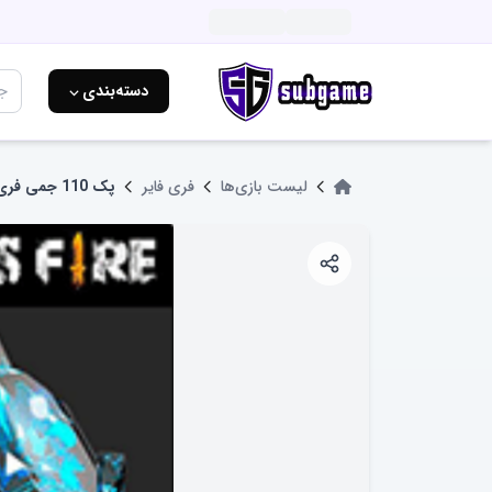
دسته‌بندی ⌵
لیست بازی‌ها
فری فایر
پک 110 جمی فری فایر