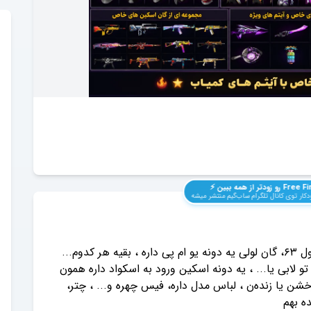
Free Fi
رو زودتر از همه ببین ⚡️
کار توی کانال تلگرام ساب‌گیم منتشر میشه
اکانت فری فایر ۲ ۳ ساله دارم ، میخوام بفروشم لول ۶۳، گان لولی یه دونه یو ام پی داره ، بقیه هر کدوم...
لابی یا... ، یه دونه اسکین ورود به اسکواد داره همون
رخشن یا زنده‌ن ، لباس مدل داره، فیس چهره و... ، چتر،
ه بهم