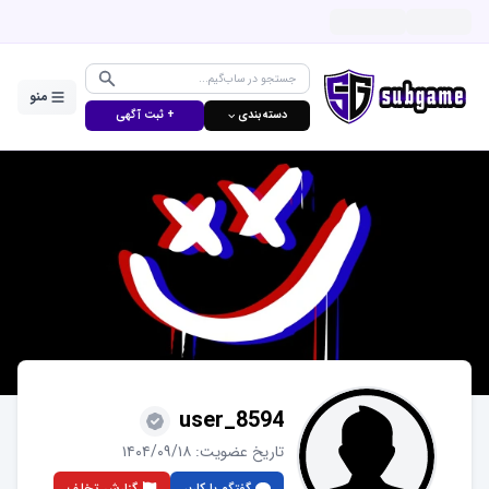
منو
دسته‌بندی ⌵
+ ثبت آگهی
user_8594
تاریخ عضویت:
۱۴۰۴/۰۹/۱۸
گفتگو با کاربر
گزارش تخلف