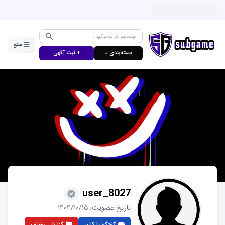
منو
دسته‌بندی ⌵
+ ثبت آگهی
user_8027
تاریخ عضویت:
۱۴۰۴/۱۰/۱۵
گفتگو با کاربر
گزارش تخلف