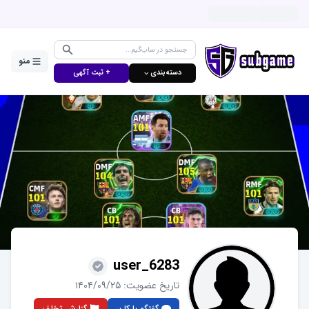
منو
دسته‌بندی ⌵
+ ثبت آگهی
user_6283
تاریخ عضویت:
۱۴۰۴/۰۹/۲۵
گفتگو با کاربر
گزارش تخلف