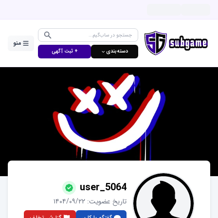
منو
دسته‌بندی ⌵
+ ثبت آگهی
user_5064
تاریخ عضویت:
۱۴۰۴/۰۹/۲۲
گفتگو با کاربر
گزارش تخلف