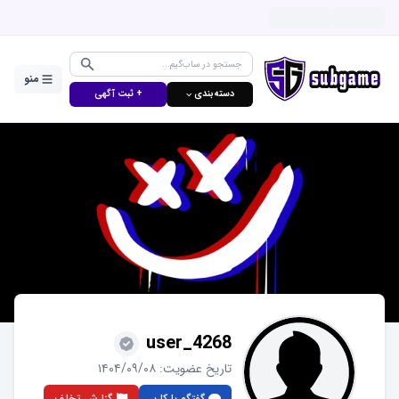
منو
دسته‌بندی ⌵
+ ثبت آگهی
user_4268
تاریخ عضویت:
۱۴۰۴/۰۹/۰۸
گفتگو با کاربر
گزارش تخلف