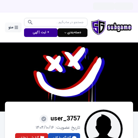
منو
دسته‌بندی ⌵
+ ثبت آگهی
user_3757
تاریخ عضویت:
۱۴۰۴/۱۰/۱۶
گفتگو با کاربر
گزارش تخلف