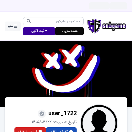
منو
دسته‌بندی ⌵
+ ثبت آگهی
user_1722
تاریخ عضویت:
۱۴۰۵/۰۳/۲۲
گفتگو با کاربر
گزارش تخلف