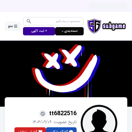
منو
دسته‌بندی ⌵
+ ثبت آگهی
tt6822516
تاریخ عضویت:
۱۴۰۴/۰۹/۰۹
گفتگو با کاربر
گزارش تخلف