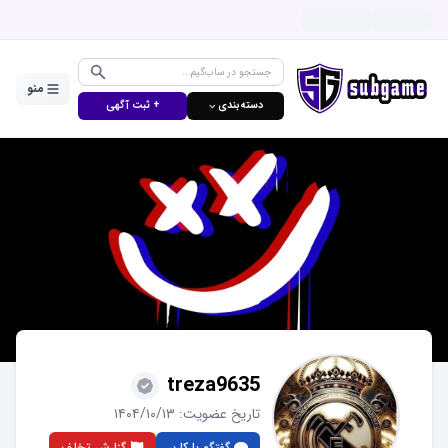
منو
دسته‌بندی ⌵
+ ثبت آگهی
treza9635
تاریخ عضویت:
۱۴۰۴/۱۰/۱۳
گفتگو با کاربر
گزارش تخلف