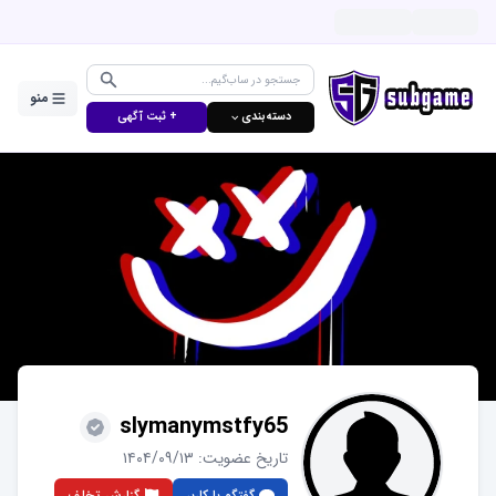
منو
دسته‌بندی ⌵
+ ثبت آگهی
slymanymstfy65
تاریخ عضویت:
۱۴۰۴/۰۹/۱۳
گفتگو با کاربر
گزارش تخلف