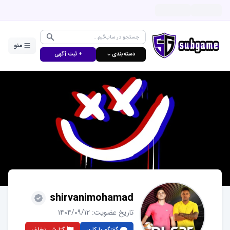
منو
دسته‌بندی ⌵
+ ثبت آگهی
shirvanimohamad
تاریخ عضویت:
۱۴۰۴/۰۹/۱۲
گفتگو با کاربر
گزارش تخلف