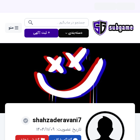
منو
دسته‌بندی ⌵
+ ثبت آگهی
shahzaderavani7
تاریخ عضویت:
۱۴۰۴/۱۱/۰۹
گفتگو با کاربر
گزارش تخلف