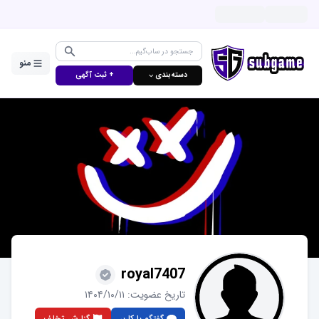
منو
دسته‌بندی ⌵
+ ثبت آگهی
royal7407
تاریخ عضویت:
۱۴۰۴/۱۰/۱۱
گفتگو با کاربر
گزارش تخلف