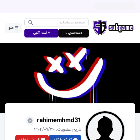
منو
دسته‌بندی ⌵
+ ثبت آگهی
rahimemhmd31
تاریخ عضویت:
۱۴۰۴/۰۹/۳۰
گفتگو با کاربر
گزارش تخلف