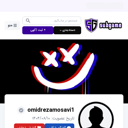
منو
دسته‌بندی ⌵
+ ثبت آگهی
omidrezamosavi1
تاریخ عضویت:
۱۴۰۴/۰۸/۱۰
گفتگو با کاربر
گزارش تخلف