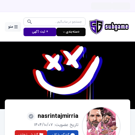
منو
دسته‌بندی ⌵
+ ثبت آگهی
nasrintajmirria
تاریخ عضویت:
۱۴۰۴/۱۰/۰۷
گفتگو با کاربر
گزارش تخلف