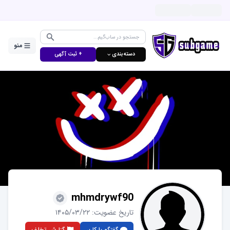
منو
دسته‌بندی ⌵
+ ثبت آگهی
mhmdrywf90
تاریخ عضویت:
۱۴۰۵/۰۳/۲۲
گفتگو با کاربر
گزارش تخلف