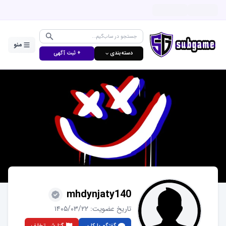
منو
دسته‌بندی ⌵
+ ثبت آگهی
mhdynjaty140
تاریخ عضویت:
۱۴۰۵/۰۳/۲۲
گفتگو با کاربر
گزارش تخلف