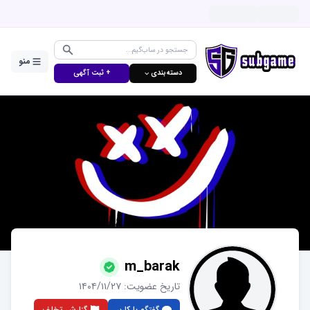
منو
دسته‌بندی ⌵
+ ثبت آگهی
m_barak
تاریخ عضویت:
۱۴۰۴/۱۱/۲۷
گفتگو با کاربر
گزارش تخلف