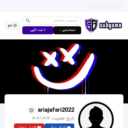
منو
دسته‌بندی ⌵
+ ثبت آگهی
ariajafari2022
تاریخ عضویت:
۱۴۰۴/۰۷/۱۲
گفتگو با کاربر
گزارش تخلف