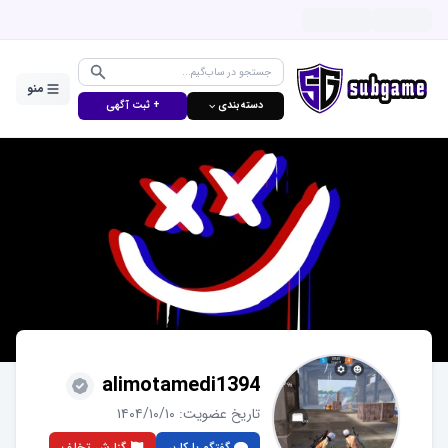
منو
دسته‌بندی ⌵
+ ثبت آگهی
alimotamedi1394
تاریخ عضویت:
۱۴۰۴/۱۰/۱۰
گفتگو با کاربر
گزارش تخلف