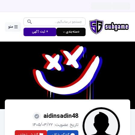
منو
دسته‌بندی ⌵
+ ثبت آگهی
aidinsadin48
تاریخ عضویت:
۱۴۰۵/۰۳/۲۲
گفتگو با کاربر
گزارش تخلف