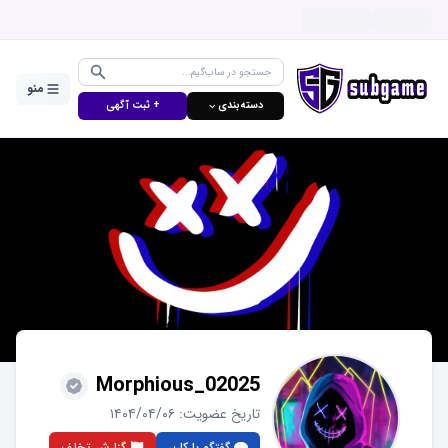
منو
دسته‌بندی ⌵
+ ثبت آگهی
Morphious_02025
تاریخ عضویت:
۱۴۰۴/۰۴/۰۶
گفتگو با کاربر
گزارش تخلف