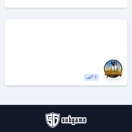
پابجی
PUBG: Battlegrounds
مشاهده آگهی‌ها
2
آگهی