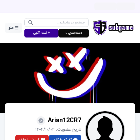
منو
دسته‌بندی ⌵
+ ثبت آگهی
Arian12CR7
تاریخ عضویت:
۱۴۰۴/۱۰/۰۴
گفتگو با کاربر
گزارش تخلف