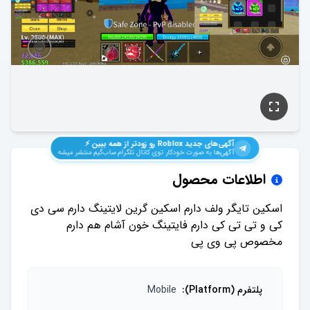
آگهی‌های جدید
Roblox
رو زودتر از همه ببین ⚡️
آگهی‌ها به صورت خودکار توی کانال تلگرام ساب‌گیم منتشر میشه
اطلاعات محصول
اسکین تایگر ولف دارم اسکین گرین لایتینگ دارم سی دی
کی و تی تی کی دارم فایتینگ خون آشام هم دارم
مخصوص پی وی پی
پلتفرم (Platform)
:
Mobile