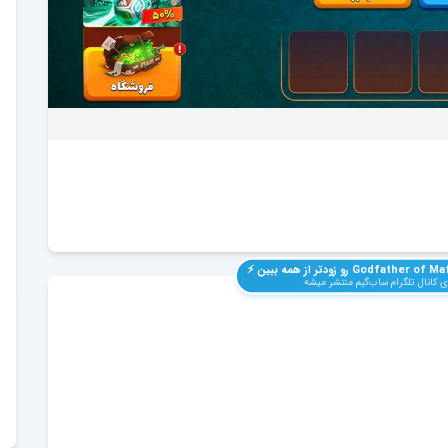
Godfather of Maf
رو زودتر از همه ببین ⚡️
 کانال تلگرام ساب‌گیم منتشر میشه