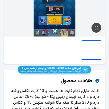
آگهی‌های جدید
Clash Royale
رو زودتر از همه ببین ⚡️
آگهی‌ها به صورت خودکار توی کانال تلگرام ساب‌گیم منتشر میشه
اطلاعات محصول
اکانت دارای تمام کارت ها هست و 13 کارت تکامل یافته
دارد و 2 کارت قهرمان (مینی پگا - شوالیه) 2670 الماس
دارد و 270 هزار تا سکه مگا شوالیه ستهش 15 و تکامل
یافته هست. 64 شکلک دارد که تمام گابلین های قدیمی