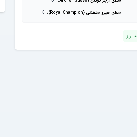
سطح آرچر کوئین (Archer Queen)
:
0
سطح هیرو سلطنتی (Royal Champion)
:
0
14
روز