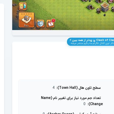
Clash of Cla
رو زودتر از همه ببین ⚡️
ار توی کانال تلگرام ساب‌گیم منتشر میشه
سطح تاون هال (Town Hall)
:
4
تعداد جم مورد نیاز برای تغییر نام (Name
0
:
Change)