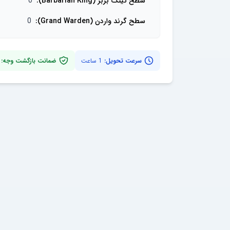
سطح کینگ بربر (Barbarian King)
:
0
سطح گرند واردن (Grand Warden)
:
0
سرعت تحویل:
1 ساعت
ضمانت بازگشت وجه: