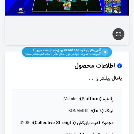
آگهی‌های جدید
eFootball
رو زودتر از همه ببین ⚡️
آگهی‌ها به صورت خودکار توی کانال تلگرام ساب‌گیم منتشر میشه
اطلاعات محصول
یامال بیلیتز و ....
پلتفرم (Platform)
:
Mobile
لینک (Link)
:
KONAMI ID
مجموع قدرت بازیکنان (Collective Strength)
:
3208