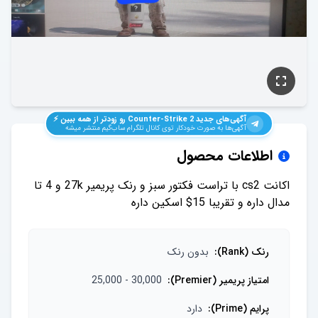
آگهی‌های جدید
Counter-Strike 2
رو زودتر از همه ببین ⚡️
آگهی‌ها به صورت خودکار توی کانال تلگرام ساب‌گیم منتشر میشه
اطلاعات محصول
اکانت cs2 با تراست فکتور سبز و رنک پریمیر 27k و 4 تا
مدال داره و تقریبا 15$ اسکین داره
رنک (Rank)
:
بدون رنک
امتیاز پریمیر (Premier)
:
25,000 - 30,000
پرایم (Prime)
:
دارد