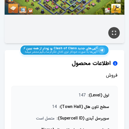
آگهی‌های جدید
Clash of Clans
رو زودتر از همه ببین ⚡️
آگهی‌ها به صورت خودکار توی کانال تلگرام ساب‌گیم منتشر میشه
اطلاعات محصول
فروش
لول (Level)
:
147
سطح تاون هال (Town Hall)
:
14
سوپرسل آیدی (Supercell ID)
:
متصل است