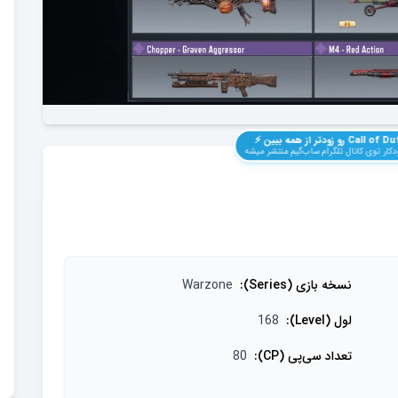
Call of Du
رو زودتر از همه ببین ⚡️
کار توی کانال تلگرام ساب‌گیم منتشر میشه
نسخه بازی (Series)
:
Warzone
لول (Level)
:
168
تعداد سی‌پی (CP)
:
80