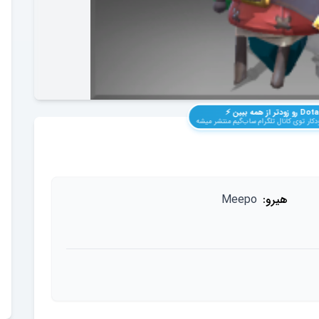
Dota
رو زودتر از همه ببین ⚡️
کار توی کانال تلگرام ساب‌گیم منتشر میشه
هیرو:
Meepo