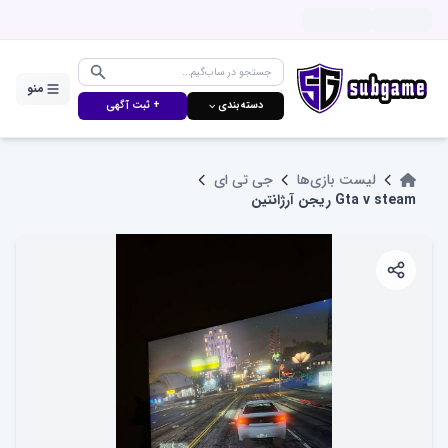
منو
دسته‌بندی ⌵
+ ثبت آگهی
لیست بازی‌ها
جی تی ای
Gta v steam ریجن آرژانتین