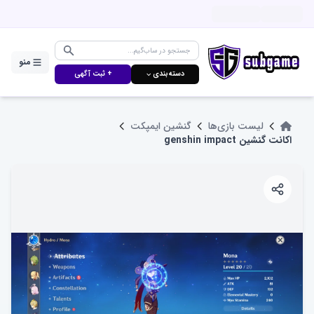
منو
دسته‌بندی ⌵
+ ثبت آگهی
لیست بازی‌ها
گنشین ایمپکت
اکانت گنشین genshin impact