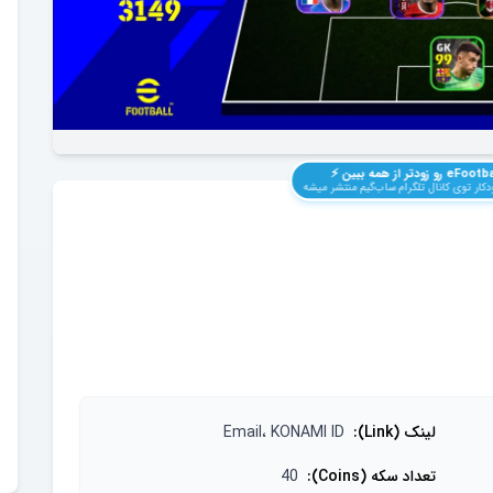
eFootba
رو زودتر از همه ببین ⚡️
کار توی کانال تلگرام ساب‌گیم منتشر میشه
لینک (Link)
:
Email، KONAMI ID
تعداد سکه (Coins)
:
40