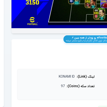
eFootba
رو زودتر از همه ببین ⚡️
کار توی کانال تلگرام ساب‌گیم منتشر میشه
لینک (Link)
:
KONAMI ID
تعداد سکه (Coins)
:
97